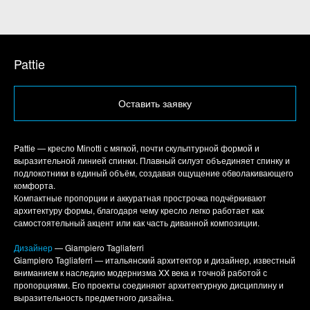
Pattie
Оставить заявку
Pattie — кресло Minotti с мягкой, почти скульптурной формой и
выразительной линией спинки. Плавный силуэт объединяет спинку и
подлокотники в единый объём, создавая ощущение обволакивающего
комфорта.
Компактные пропорции и аккуратная прострочка подчёркивают
архитектуру формы, благодаря чему кресло легко работает как
самостоятельный акцент или как часть диванной композиции.
Дизайнер
— Giampiero Tagliaferri
Giampiero Tagliaferri — итальянский архитектор и дизайнер, известный
вниманием к наследию модернизма XX века и точной работой с
пропорциями. Его проекты соединяют архитектурную дисциплину и
выразительность предметного дизайна.