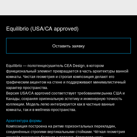
Equilibrio (USA/CA approved)
Оставить заявку
Equilibrio — полотенцесушитель CEA Design, в котором
функциональный элемент превращается в часть архитектуры ванной
комнаты. Чистая геометрия и строгая композиция делают его
графическим акцентом на стене и поддерживают минималистичный
характер пространства.
Версия USA/CA approved соответствует требованиям рынка США и
Канады, сохраняя оригинальную эстетику и инженерную точность
коллекции. Модель легко интегрируется как в частные ванные
комнаты, так и в wellness-пространства.
Архитектура формы
Композиция построена на ритме горизонтальных перекладин,
соединённых строгими вертикальными стойками. Чёткая геометрия
создаёт ощущение баланса и порядка, благодаря чему